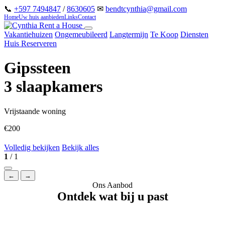
📞
+597 7494847
/
8630605
✉
bendtcynthia@gmail.com
Home
Uw huis aanbieden
Links
Contact
Vakantiehuizen
Ongemeubileerd
Langtermijn
Te Koop
Diensten
Huis Reserveren
Gipssteen
3 slaapkamers
Vrijstaande woning
€200
Volledig bekijken
Bekijk alles
1
/ 1
←
→
Ons Aanbod
Ontdek wat bij u past