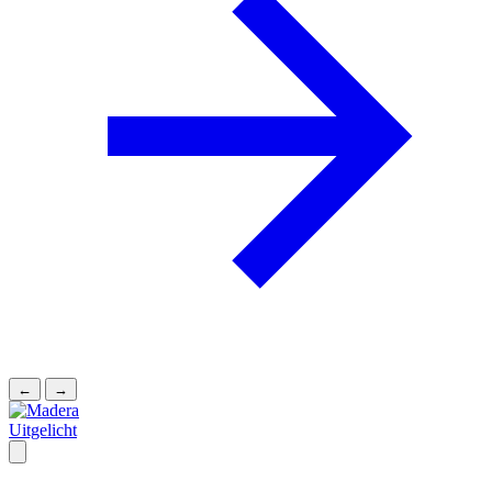
←
→
Uitgelicht