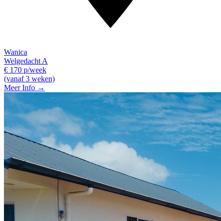
Wanica
Welgedacht A
€ 170 p/week
(vanaf 3 weken)
Meer Info →