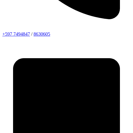
+597 7494847
/
8630605