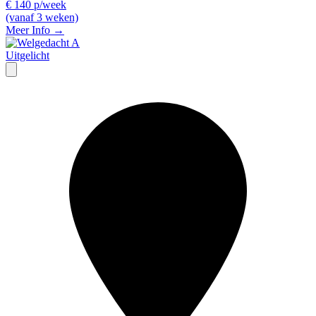
€ 140 p/week
(vanaf 3 weken)
Meer Info →
Uitgelicht